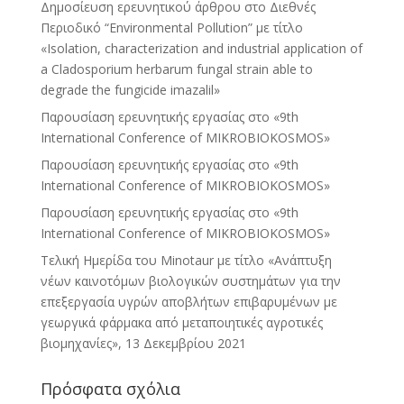
Δημοσίευση ερευνητικού άρθρου στο Διεθνές
Περιοδικό “Environmental Pollution” με τίτλο
«Isolation, characterization and industrial application of
a Cladosporium herbarum fungal strain able to
degrade the fungicide imazalil»
Παρουσίαση ερευνητικής εργασίας στo «9th
International Conference of MIKROBIOKOSMOS»
Παρουσίαση ερευνητικής εργασίας στo «9th
International Conference of MIKROBIOKOSMOS»
Παρουσίαση ερευνητικής εργασίας στo «9th
International Conference of MIKROBIOKOSMOS»
Τελική Ημερίδα του Minotaur με τίτλο «Ανάπτυξη
νέων καινοτόμων βιολογικών συστημάτων για την
επεξεργασία υγρών αποβλήτων επιβαρυμένων με
γεωργικά φάρμακα από μεταποιητικές αγροτικές
βιομηχανίες», 13 Δεκεμβρίου 2021
Πρόσφατα σχόλια