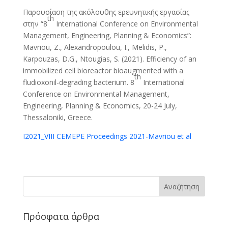
Παρουσίαση της ακόλουθης ερευνητικής εργασίας
th
στην “8
International Conference on Environmental
Management, Engineering, Planning & Economics”:
Mavriou, Z., Alexandropoulou, I., Melidis, P.,
Karpouzas, D.G., Ntougias, S. (2021). Efficiency of an
immobilized cell bioreactor bioaugmented with a
th
fludioxonil-degrading bacterium. 8
International
Conference on Environmental Management,
Engineering, Planning & Economics, 20-24 July,
Thessaloniki, Greece.
I2021_VIII CEMEPE Proceedings 2021-Mavriou et al
Πρόσφατα άρθρα