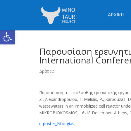
ΑΡΧΙΚΗ
Ανοίξτε τη γραμμή εργαλείων
Παρουσίαση ερευνητι
International Confe
Δράσεις
Παρουσίαση της ακόλουθης ερευνητικής εργασί
Z., Alexandropoulou, I., Melidis, P., Karpouzas, D
wastewaters in an immobilized cell reactor unde
MIKROBIOKOSMOS, 16-18 December, Athens, G
e-poster_Ntougias